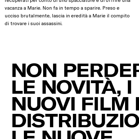
vacanza a Marie. Non fa in tempo a sparire. Preso e
ucciso brutalmente, lascia in eredità a Marie il compito
di trovare i suoi assassini.
NON PERDER
LE NOVITÀ, I
NUOVI FILM 
DISTRIBUZIO
LE NUOVE