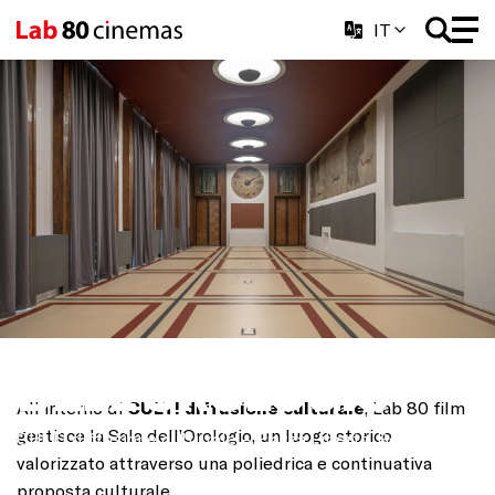
IT
SALA
DELL'OROLOGIO
All'interno di
CULT! diffusione culturale
, Lab 80 film
gestisce la Sala dell’Orologio, un luogo storico
CULT! diffusione culturale – Piazza Libertà, Bergamo
valorizzato attraverso una poliedrica e continuativa
proposta culturale.