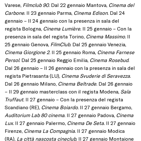
Varese,
Filmclub 90
. Dal 22 gennaio Mantova,
Cinema del
Carbone
. Il 23 gennaio Parma,
Cinema Edison
. Dal 24
gennaio – Il 24 gennaio con la presenza in sala del
regista Bologna,
Cinema Lumière
. Il 25 gennaio – Con la
presenza in sala del regista Torino,
Cinema Massimo
. Il
25 gennaio Genova,
FilmClub
. Dal 25 gennaio Venezia,
Cinema Giorgione 2
. Il 25 gennaio Roma,
Cinema Farnese
Persol
. Dal 25 gennaio Reggio Emilia,
Cinema Rosebud
.
Dal 26 gennaio – Il 26 gennaio con la presenza in sala del
regista Pietrasanta (LU),
Cinema Svuderie di Seravezza
.
Dal 26 gennaio Milano,
Cinema Beltrade
. Dal 26 gennaio
– Il 29 gennaio masterclass con il regista Modena,
Sala
Truffaut
. Il 27 gennaio – Con la presenza del regista
Scandiano (RE),
Cinema Boiardo
. Il 27 gennaio Bergamo,
Auditorium Lab 80 cinema
. Il 27 gennaio Padova,
Cinema
Lux
. Il 27 gennaio Palermo,
Cinema De Seta
. Il 27 gennaio
Firenze,
Cinema La Compagnia
. Il 27 gennaio Modica
(RA),
La città nascosta cineclub
. Il 27 gennaio Montaione