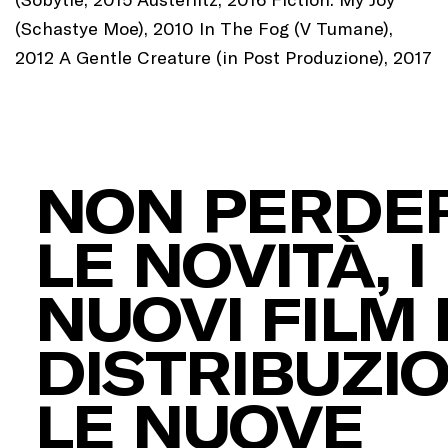
(Schastye Moe), 2010 In The Fog (V Tumane),
2012 A Gentle Creature (in Post Produzione), 2017
NON PERDER
LE NOVITÀ, I
NUOVI FILM 
DISTRIBUZIO
LE NUOVE