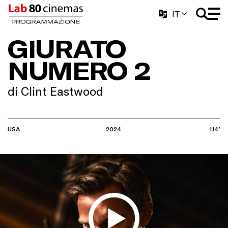
IT
GIURATO
NUMERO 2
di Clint Eastwood
USA
2024
114’