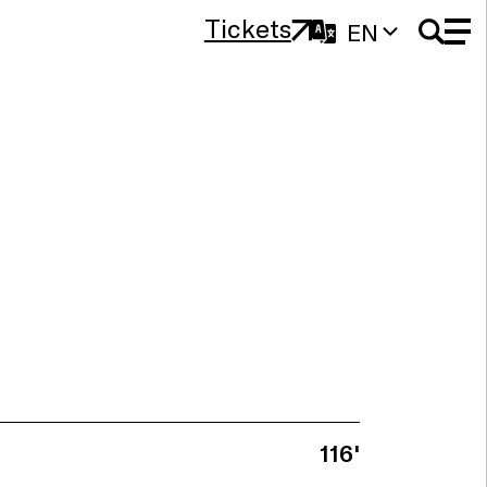
Tickets
EN
116'